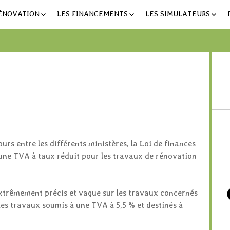
RÉNOVATION
LES FINANCEMENTS
LES SIMULATEURS
TVA À 5,5%
LE SIMULATEUR DE
RÉNOVATION EN 3 CLI
CRÉDIT D’IMPÔT
FENÊTRES ET VENTILATION
LE SIMULATEUR DE
ECO PRÊT À TAUX ZÉRO
ISOLATION DE LA TOITURE
CHAUDIÈRE À
RÉNOVATION GRATUIT
CONDENSATION
AU CHAUDE
PRIMES ÉNERGIE
ISOLATION DU PLANCHER
LE COMPARATEUR DE
BAS
POMPE À CHALEUR
PRIMES ÉNERGIE
LES AIDES DE L’ANAH
ISOLATION DES MURS
POÊLE À BOIS
LES AIDES DU PROGRAMME
HABITER MIEUX
ours entre les différents ministères, la Loi de finances
cement
Primes énergie
une TVA à taux réduit pour les travaux de rénovation
s extrêmement précis et vague sur les travaux concernés
les travaux soumis à une TVA à 5,5 % et destinés à