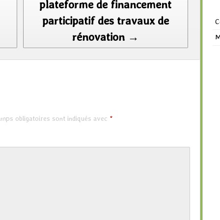
plateforme de financement
participatif des travaux de
C
rénovation →
M
mps obligatoires sont indiqués avec
*